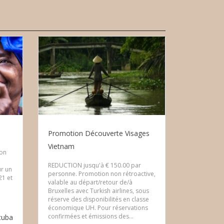
Promotion Découverte Visages
Vietnam
ion
REDUCTION jusqu'à € 150.00 par
ur un
personne. Promotion non rétroactive,
21 et
valable au départ/retour de/à
Bruxelles avec Turkish airlines, sous
réserve des disponibilités en classe
économique UH. Pour réservations
confirmées et émissions des...
cuba