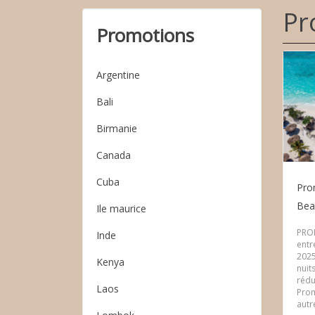
Pr
Promotions
Argentine
Bali
Birmanie
Canada
Cuba
Pro
Bea
Ile maurice
PRO
Inde
entre
2025
Kenya
nuit
rédu
Laos
Prom
autre