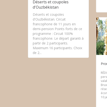
Déserts et coupoles
d'Ouzbékistan
Déserts et coupoles
d'Ouzbékistan. Circuit
francophone de 11 jours en
demi-pension Points forts de ce
programme : Circuit 100%
francophone. Le départ garanti à
partir de 2 participants.
Maximum 16 participants. Choix
de 2...
Pro
RÉDU
pers
vala
Brux
rése
écon
10 j