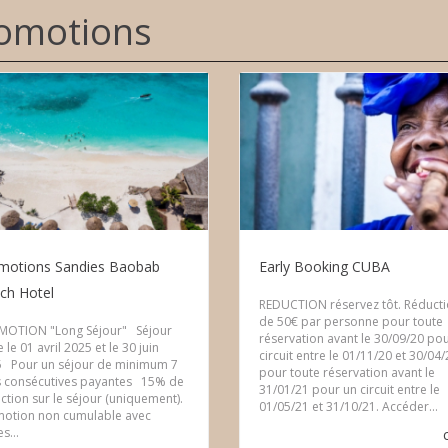
omotions
motions Sandies Baobab
Early Booking CUBA
ch Hotel
REDUCTION réservez tôt. Réduct
de 50€ par personne pour toute
MOTION "Long Séjour" Séjour
réservation avant le 30/09/20 po
 le 01 avril 2025 et le 30 juin
circuit entre le 01/11/20 et 30/04/
 Pour un séjour de minimum 7
pour toute réservation avant le
s consécutives payantes 15% de
31/01/21 pour un circuit entre le
ction sur le séjour (uniquement).
01/05/21 et 31/10/21. Accéder...
otion non cumulable avec
s...