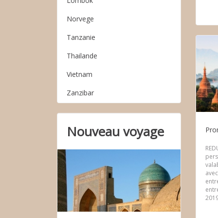
Lombok
Norvege
Tanzanie
Thailande
Vietnam
Zanzibar
Nouveau voyage
Pro
REDU
pers
vala
avec
entr
entr
2019