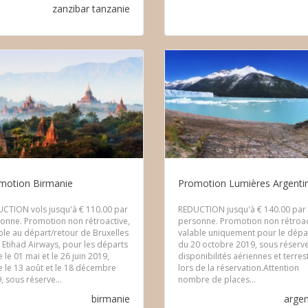
zanzibar
tanzanie
motion Birmanie
Promotion Lumières Argenti
CTION vols jusqu'à € 110.00 par
REDUCTION jusqu'à € 140.00 par
onne. Promotion non rétroactive,
personne. Promotion non rétroac
ble au départ/retour de Bruxelles
valable uniquement pour le dépa
 Etihad Airways, pour les départs
du 20 octobre 2019, sous réserv
e le 01 mai et le 26 juin 2019,
disponibilités aériennes et terres
e le 13 août et le 18 décembre
lors de la réservation.Attention
, sous réserve...
nombre de places...
birmanie
argen