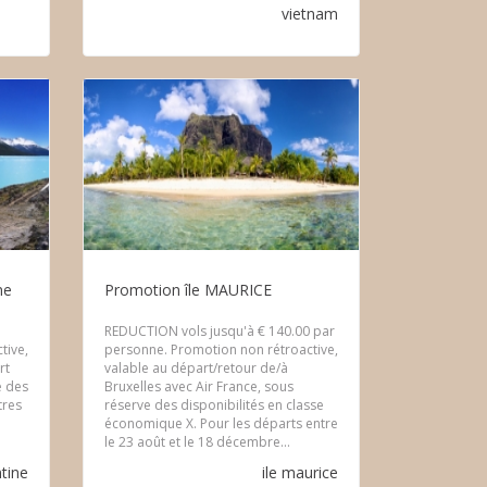
vietnam
ne
Promotion île MAURICE
REDUCTION vols jusqu'à € 140.00 par
tive,
personne. Promotion non rétroactive,
rt
valable au départ/retour de/à
e des
Bruxelles avec Air France, sous
tres
réserve des disponibilités en classe
économique X. Pour les départs entre
le 23 août et le 18 décembre...
tine
ile maurice