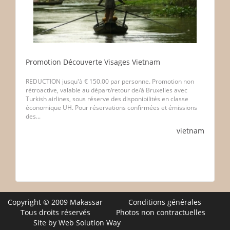
Promotion Découverte Visages Vietnam
REDUCTION jusqu'à € 150.00 par personne. Promotion non
rétroactive, valable au départ/retour de/à Bruxelles avec
Turkish airlines, sous réserve des disponibilités en classe
économique UH. Pour réservations confirmées et émissions
des...
vietnam
Copyright © 2009 Makassar
Conditions générales
Tous droits réservés
Photos non contractuelles
Site by Web Solution Way