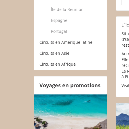
Île de la Réunion
Espagne
L'î
Portugal
Sit
d'O
Circuits en Amérique latine
res
Circuits en Asie
Au 
Elle
Circuits en Afrique
réci
La 
à l
Voyages en promotions
Visi