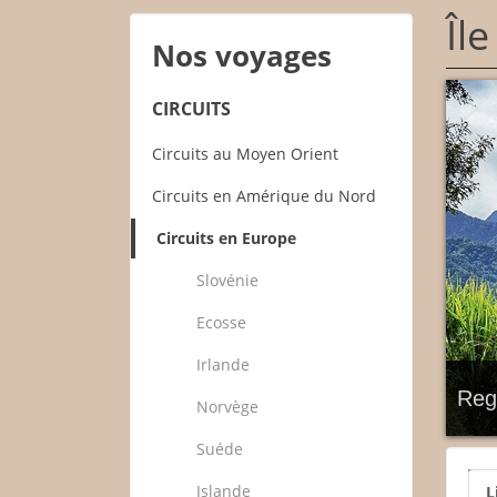
Îl
Nos voyages
CIRCUITS
Circuits au Moyen Orient
Circuits en Amérique du Nord
Circuits en Europe
Slovénie
Ecosse
Irlande
Rega
Norvège
Suéde
Islande
L