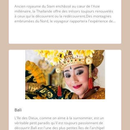
Ancien royaume du Siam enchâssé au cœur de l'Asie
millénaire, la Thaïlande offre des trésors toujours renouvelés
à ceux qui la découvrent ou la redécouvrent.Des montagnes
embrumées du Nord, le voyageur rapportera l'expérience de...
Bali
L'île des Dieux, comme on aime à la surnommer, est un
véritable petit paradis qu'il est toujours passionnant de
découvrir.Bali est l'une des plus petites îles de l'archipel