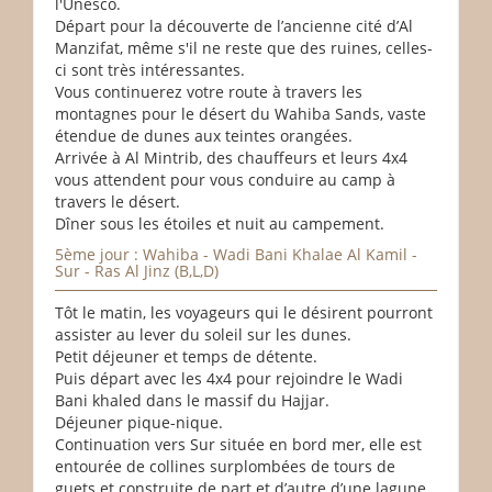
l'Unesco.
Départ pour la découverte de l’ancienne cité d’Al
Manzifat, même s'il ne reste que des ruines, celles-
ci sont très intéressantes.
Vous continuerez votre route à travers les
montagnes pour le désert du Wahiba Sands, vaste
étendue de dunes aux teintes orangées.
Arrivée à Al Mintrib, des chauffeurs et leurs 4x4
vous attendent pour vous conduire au camp à
travers le désert.
Dîner sous les étoiles et nuit au campement.
5ème jour : Wahiba - Wadi Bani Khalae Al Kamil -
Sur - Ras Al Jinz (B,L,D)
Tôt le matin, les voyageurs qui le désirent pourront
assister au lever du soleil sur les dunes.
Petit déjeuner et temps de détente.
Puis départ avec les 4x4 pour rejoindre le Wadi
Bani khaled dans le massif du Hajjar.
Déjeuner pique-nique.
Continuation vers Sur située en bord mer, elle est
entourée de collines surplombées de tours de
guets et construite de part et d’autre d’une lagune.