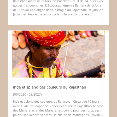
Rajasthan intimiste et foire de Pushkar Circuit de 14 jours avec
guides francophones. Découvrez l'émerveillement de la foire
de Pushkar et plongez dans la magie du Rajasthan. De Jaipur à
Jaisalmer, imprégnez-vous de la richesse culturelle et...
Inde et splendides couleurs du Rajasthan
(06/2026 - 03/2027)
Inde et splendides couleurs du Rajasthan Circuit de 16 jours
avec guide francophone. Venez découvrir le Rajasthan, le pays
des Maharajas et des Maharanas, connu pour ses forts, ses
palais, son désert, ses lacs, sa chaîne de montagnes Aravali....