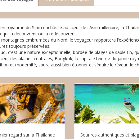
ien royaume du Siam enchâssé au cœur de l'Asie millénaire, la Thaïla
x qui la découvrent ou la redécouvrent.
 montagnes embrumées du Nord, le voyageur rapportera l'expérience 
ures toujours préservées.
ud, c'est une nature exceptionnelle, bordée de plages de sable fin, qu
œur des plaines centrales, Bangkok, la capitale teintée du jaune royal,
ition et modernité, saura aussi bien étonner et séduire le rêveur, le ch
mier regard sur la Thailande
Sourires authentiques et pla