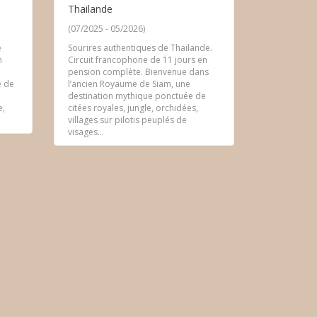
Thailande
(07/2025 - 05/2026)
e
Sourires authentiques de Thailande.
n
Circuit francophone de 11 jours en
pension complète. Bienvenue dans
e de
l’ancien Royaume de Siam, une
destination mythique ponctuée de
e,
citées royales, jungle, orchidées,
villages sur pilotis peuplés de
visages...