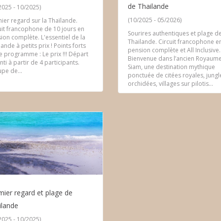
de Thailande
2025 - 10/2025)
(10/2025 - 05/2026)
ier regard sur la Thaïlande.
uit francophone de 10 jours en
Sourires authentiques et plage d
ion complète. L'essentiel de la
Thailande. Circuit francophone e
lande à petits prix ! Points forts
pension complète et All Inclusive.
e programme : Le prix !!! Départ
Bienvenue dans l’ancien Royaum
nti à partir de 4 participants.
Siam, une destination mythique
pe de...
ponctuée de citées royales, jungl
orchidées, villages sur pilotis...
mier regard et plage de
ilande
2025 - 10/2025)