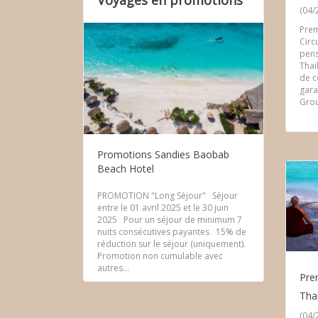
Voyages en promotions
(04/
Prem
Circ
pens
Thai
de c
gara
Grou
Promotions Sandies Baobab
Beach Hotel
PROMOTION "Long Séjour" Séjour
entre le 01 avril 2025 et le 30 juin
2025 Pour un séjour de minimum 7
nuits consécutives payantes 15% de
réduction sur le séjour (uniquement).
Promotion non cumulable avec
autres...
Pre
Tha
(04/