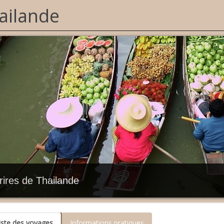
ailande
rires de Thailande
iste des voyages
Informations pratiques