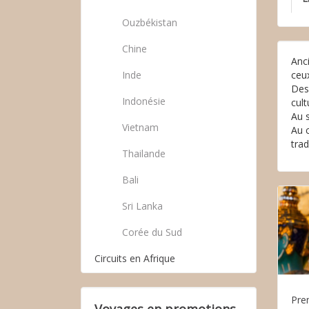
Ouzbékistan
Chine
Anc
Inde
ceu
Des
Indonésie
cult
Au s
Vietnam
Au c
trad
Thailande
Bali
Sri Lanka
Corée du Sud
Circuits en Afrique
Pre